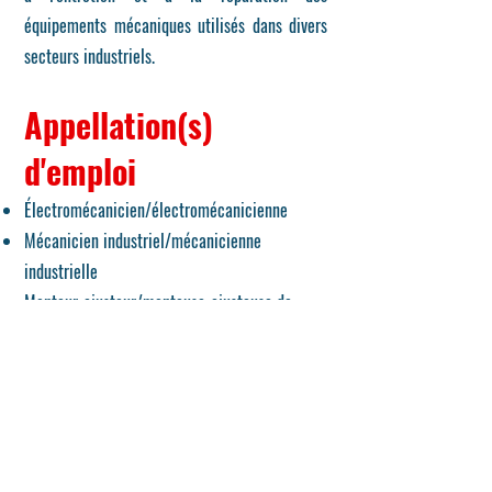
équipements mécaniques utilisés dans divers
secteurs industriels.
Appellation(
s)
d'emploi
Électromécanicien/électromécanicienne
Mécanicien industriel/mécanicienne
industrielle
Monteur-ajusteur/monteuse-ajusteuse de
machines
Réparateur/réparatrice d'instruments
électriques
Contenu du programme: